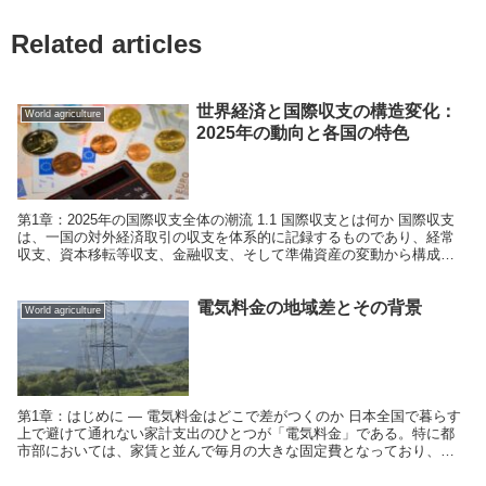
Related articles
世界経済と国際収支の構造変化：
World agriculture
2025年の動向と各国の特色
第1章：2025年の国際収支全体の潮流 1.1 国際収支とは何か 国際収支
は、一国の対外経済取引の収支を体系的に記録するものであり、経常
収支、資本移転等収支、金融収支、そして準備資産の変動から構成さ
れる。これらの動きは、その国の経済構造、政...
電気料金の地域差とその背景
World agriculture
第1章：はじめに — 電気料金はどこで差がつくのか 日本全国で暮らす
上で避けて通れない家計支出のひとつが「電気料金」である。特に都
市部においては、家賃と並んで毎月の大きな固定費となっており、そ
の負担は地域ごとに大きく異なる。2024年度のデ...