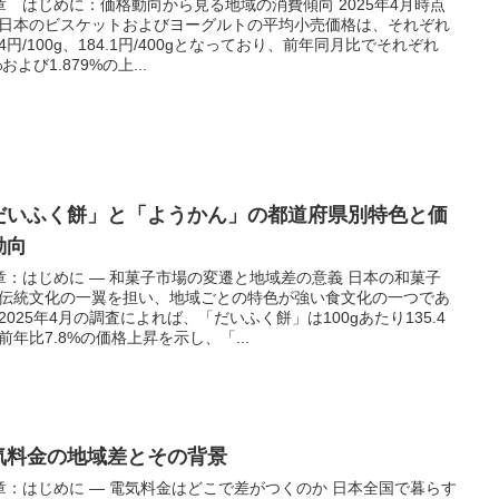
章 はじめに：価格動向から見る地域の消費傾向 2025年4月時点
日本のビスケットおよびヨーグルトの平均小売価格は、それぞれ
3.4円/100g、184.1円/400gとなっており、前年同月比でそれぞれ
%および1.879%の上...
だいふく餅」と「ようかん」の都道府県別特色と価
動向
章：はじめに ― 和菓子市場の変遷と地域差の意義 日本の和菓子
伝統文化の一翼を担い、地域ごとの特色が強い食文化の一つであ
2025年4月の調査によれば、「だいふく餅」は100gあたり135.4
前年比7.8%の価格上昇を示し、「...
気料金の地域差とその背景
章：はじめに — 電気料金はどこで差がつくのか 日本全国で暮らす