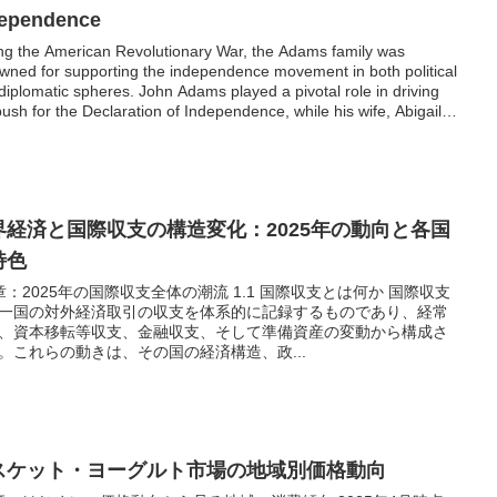
dependence
ng the American Revolutionary War, the Adams family was
wned for supporting the independence movement in both political
diplomatic spheres. John Adams played a pivotal role in driving
push for the Declaration of Independence, while his wife, Abigail
s, supported the revolution by advising her husband and
ging the household. Their son, John Quincy Adams, later
me president, cementing the family's legacy as one of the
minent political dynasties of early American history.
界経済と国際収支の構造変化：2025年の動向と各国
特色
章：2025年の国際収支全体の潮流 1.1 国際収支とは何か 国際収支
一国の対外経済取引の収支を体系的に記録するものであり、経常
、資本移転等収支、金融収支、そして準備資産の変動から構成さ
。これらの動きは、その国の経済構造、政...
スケット・ヨーグルト市場の地域別価格動向