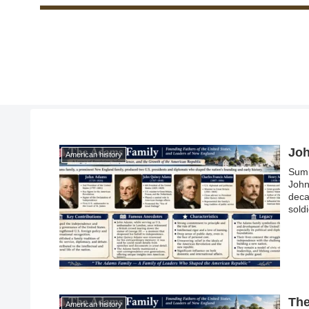
Joh
American history
Summ
John
deca
sold
beca
lead
maki
The
American history