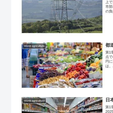
上で
市部
の負
都
World agriculture
第1
点で
円に
は、
日
World agriculture
第1
20