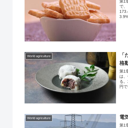
第1
で、
17
3.9
「
World agriculture
格
第1
は、
る。
円で
電
World agriculture
第1