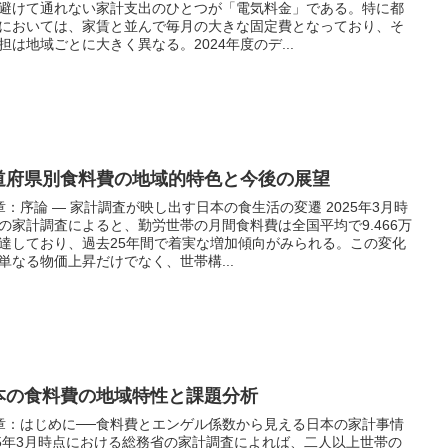
避けて通れない家計支出のひとつが「電気料金」である。特に都
においては、家賃と並んで毎月の大きな固定費となっており、そ
担は地域ごとに大きく異なる。2024年度のデ...
道府県別食料費の地域的特色と今後の展望
章：序論 ― 家計調査が映し出す日本の食生活の変遷 2025年3月時
の家計調査によると、勤労世帯の月間食料費は全国平均で9.466万
達しており、過去25年間で着実な増加傾向がみられる。この変化
単なる物価上昇だけでなく、世帯構...
本の食料費の地域特性と課題分析
章：はじめに──食料費とエンゲル係数から見える日本の家計事情
25年3月時点における総務省の家計調査によれば、二人以上世帯の