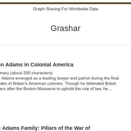
Graph Sharing For Worldwide Data
Grashar
n Adams in Colonial America
ary (about 200 characters)
 Adams emerged as a leading lawyer and patriot during the final
des of Britain's American colonies. Though he defended British
iers after the Boston Massacre to uphold the rule of law, he
me a passionate advocate for colonial rights. His writings and
ership in the Continental Congress helped unite the colonies,
ng him one of the principal architects of American independence.
 Adams Family: Pillars of the War of