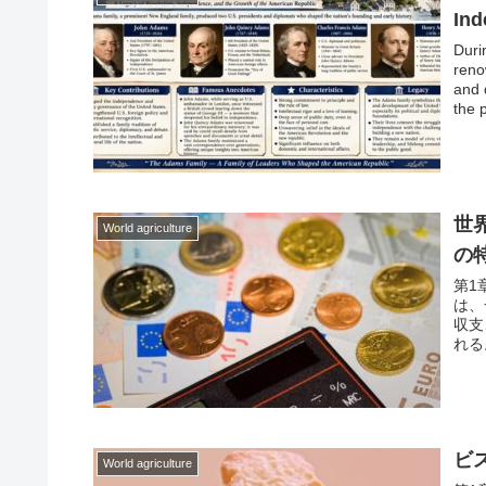
In
Duri
reno
and 
the 
Adam
mana
beca
pree
世
World agriculture
の
第1
は、
収支
れる
ビ
World agriculture